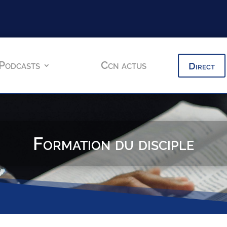
Podcasts
Ccn actus
Direct
Formation du disciple