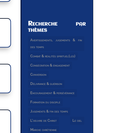
Recherche par
thèmes
Avertissements, jugements & fin
des temps
Combat & réalités spirituel(les)
Consécration & engagement
Conversion
Délivrance & guérison
Encouragement & persévérance
Formation du disciple
Jugements & fin des temps
L'oeuvre de Christ
Le ciel
Marche chrétienne