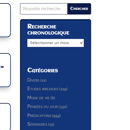
Search
Recherche
chronologique
Archives
 »
Catégories
Divers
(12)
Études bibliques
(129)
Mode de vie
(6)
Pensées du jour
(332)
Prédications
(954)
Séminaires
(15)