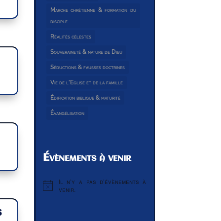
Marche chrétienne & formation du
disciple
Réalités célestes
Souveraineté & nature de Dieu
Séductions & fausses doctrines
Vie de l'Eglise et de la famille
Édification biblique & maturité
Évangélisation
Évènements à venir
Il n’y a pas d’évènements à
Notice
venir.
S